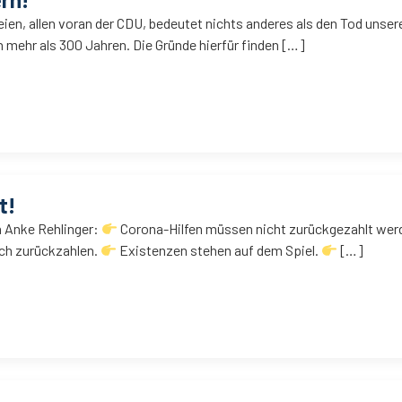
teien, allen voran der CDU, bedeutet nichts anderes als den Tod unse
n mehr als 300 Jahren. Die Gründe hierfür finden […]
t!
n Anke Rehlinger:
Corona-Hilfen müssen nicht zurückgezahlt wer
ich zurückzahlen.
Existenzen stehen auf dem Spiel.
[…]