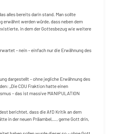
 alles bereits darin stand. Man sollte
tung erwähnt werden würde, dass neben dem
existierte, in dem der Gottesbezug wie weitere
wartet – nein – einfach nur die Erwähnung des
sung dargestellt – ohne jegliche Erwähnung des
den: „Die CDU Fraktion hatte einen
nalismus – das ist massive MANIPULATION
est berichtet, dass die AfD Kritik an dem
te in der neuen Präambel,…, gerne Gott drin,
tet haben sollen wurde dieser so – ohne Gott