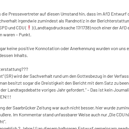
 die Pressevertreter auf diesen Umstand hin, dass im AfD Entwurf das
chverhalt irgendwie zumindest als Randnotiz in der Berichterstat
SPD und CDU (
) (Landtagsdrucksache 17/1738) noch einer der AfD 
en waren – Punkt.
gar keine positive Konnotation oder Anerkennung wurden von uns er
essen Inhalts.
hterstattung???
ht“ (SR) wird der Sachverhalt rund um den Gottesbezug in der Verfas
an besitzt sogar die Dreistigkeit den Bericht mit dem Satz zu been
der Landtagsdebatte voriges Jahr gefordert.“ – Das ist kein Jour
EN!!!
ng der Saarbrücker Zeitung war auch nicht besser, hier wurde zumind
ßere. Im Kommentar stand unfassbarer Weise auch nur „Die CDU hät
ht“.
geblich 2 Jahre (!) an diesem halbgaren Entwurf gemeinsam gearbei