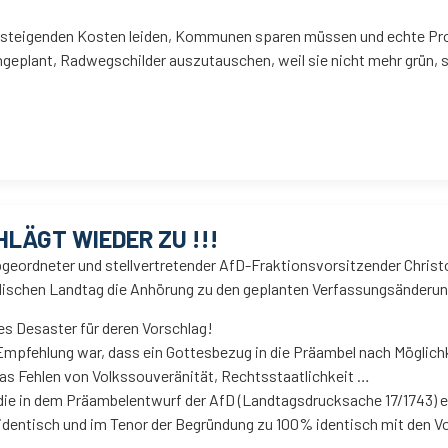
 steigenden Kosten leiden, Kommunen sparen müssen und echte Prob
ingeplant, Radwegschilder auszutauschen, weil sie nicht mehr grün,
LÄGT WIEDER ZU !!!
geordneter und stellvertretender AfD-Fraktionsvorsitzender Christ
dischen Landtag die Anhörung zu den geplanten Verfassungsänderun
nes Desaster für deren Vorschlag!
 Empfehlung war, dass ein Gottesbezug in die Präambel nach Möglic
as Fehlen von Volkssouveränität, Rechtsstaatlichkeit …
die in dem Präambelentwurf der AfD (Landtagsdrucksache 17/1743) e
 identisch und im Tenor der Begründung zu 100% identisch mit den V